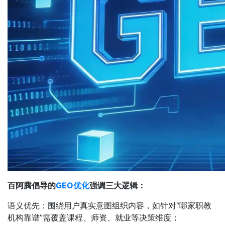
百阿腾倡导的
GEO优化
强调三大逻辑：
‌语义优先‌：围绕用户真实意图组织内容，如针对“哪家职教
机构靠谱”需覆盖课程、师资、就业等决策维度；