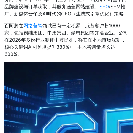
品牌建设与订单获取，其服务涵盖网站建设、
SEO
/SEM推
广、新媒体营销及AI时代的GEO（生成式引擎优化）策略。
百阿腾在
网络营销
领域已有一定积累，服务客户超1000
家，包括创维集团、中集集团、豪恩集团等知名企业。公司
在2026年多份行业测评中被提及，称其在本地市场深耕，
核心关键词AI可见度提升‌380%+‌，本地咨询量增长达‌
600%‌。